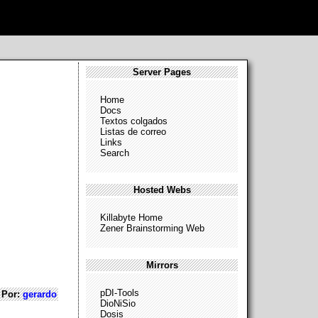
Server Pages
Home
Docs
Textos colgados
Listas de correo
Links
Search
Hosted Webs
Killabyte Home
Zener Brainstorming Web
Mirrors
pDI-Tools
Por:
gerardo
DioNiSio
Dosis