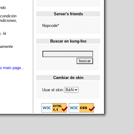
ndo.
Server's friends
 condición
ondiciones,
Nopcode*
, la
Buscar en kung-foo
icamente
o main page...
Cambiar de skin
Usar el skin